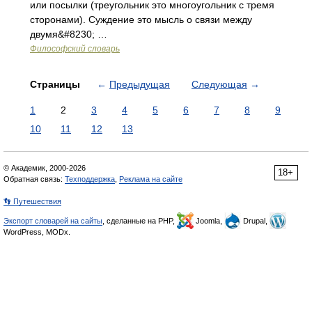
или посылки (треугольник это многоугольник с тремя
сторонами). Суждение это мысль о связи между
двумя&#8230; …
Философский словарь
Страницы
←
Предыдущая
Следующая
→
1
2
3
4
5
6
7
8
9
10
11
12
13
© Академик, 2000-2026
18+
Обратная связь:
Техподдержка
,
Реклама на сайте
👣 Путешествия
Экспорт словарей на сайты
, сделанные на PHP,
Joomla,
Drupal,
WordPress, MODx.