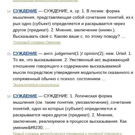
Библейская энциклопедия Брокгауза
СУЖДЕНИЕ
— СУЖДЕНИЕ, я, ср. 1. В логике: форма
14
мышления, представляющая собой сочетание понятий, из к
рых одно (субъект) определяется и раскрывается через
другое (предикат). 2. Мнение, заключение (книжн.).
Высказывать своё с. Каково ваше с. по этому поводу? …
Толковый словарь Ожегова
СУЖДЕНИЕ
— англ. judgement(1 )/ opinion(2); нем. Urteil. 1.
15
То же, что высказывание. 2. Умственный акт, выражающий
отношение говорящего к содержанию высказываемой
мысли посредством утверждения модальности сказанного и
сопряженный обычно с психол. состоянием …
Энциклопедия социологии
СУЖДЕНИЕ
— СУЖДЕНИЕ. 1. Логическая форма
16
мышления (см. также понятие, умозаключение); сочетание
понятий, одно из которых (субъект) определяется и
раскрывается через другое (предикат). 2. Мнение,
заключение, реализуемое в процессе высказывания. Как
умение&#8230; …
Новый словарь методических терминов и понятий (теория и