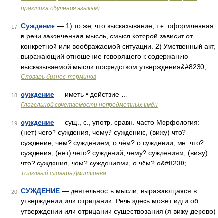
практика обучения языкам)
Суждение
— 1) то же, что высказывание, т.е. оформленная
17
в речи законченная мысль, смысл которой зависит от
конкретной или воображаемой ситуации. 2) Умственный акт,
выражающий отношение говорящего к содержанию
высказываемой мысли посредством утверждения&#8230; …
Словарь бизнес-терминов
суждение
— иметь • действие …
18
Глагольной сочетаемости непредметных имён
суждение
— сущ., с., употр. сравн. часто Морфология:
19
(нет) чего? суждения, чему? суждению, (вижу) что?
суждение, чем? суждением, о чём? о суждении; мн. что?
суждения, (нет) чего? суждений, чему? суждениям, (вижу)
что? суждения, чем? суждениями, о чём? о&#8230; …
Толковый словарь Дмитриева
СУЖДЕНИЕ
— деятельность мысли, выражающаяся в
20
утверждении или отрицании. Речь здесь может идти об
утверждении или отрицании существования (я вижу дерево)